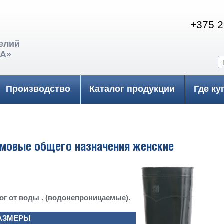
+375 
елий
А»
П
Производство
Каталог продукции
Где ку
мовые общего назначения женские
г от воды . (водонепроницаемые).
АЗМЕРЫ