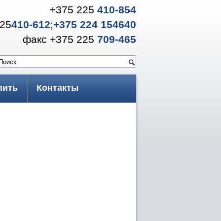
+375 225
410-854
225
410-612
;
+375 224 154640
факс +375 225
709-465
оиск
Форма поиска
пить
Контакты