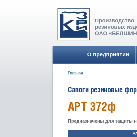
Производство
резиновых изд
ОАО «БЕЛШИН
Главное меню
О предприятии
Главная
Вы здесь
Сапоги резиновые фор
АРТ 372ф
Предназначены для защиты но
Р