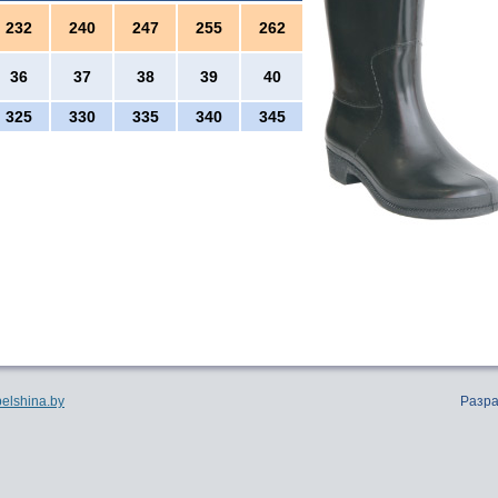
232
240
247
255
262
36
37
38
39
40
325
330
335
340
345
elshina.by
Разр