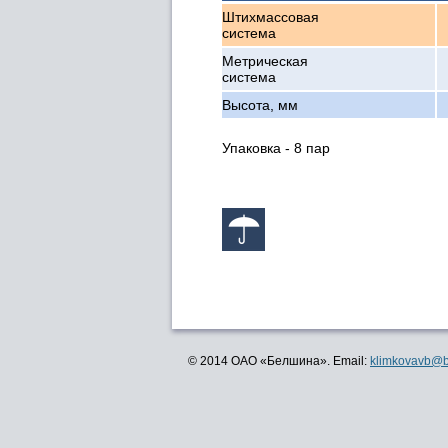
Штихмассовая
система
Метрическая
система
Высота, мм
Упаковка - 8 пар
© 2014 ОАО «Белшина». Email:
klimkovavb@b