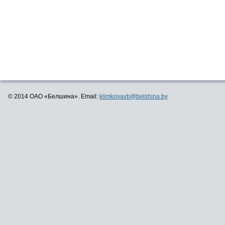
© 2014 ОАО «Белшина». Email:
klimkovavb@belshina.by