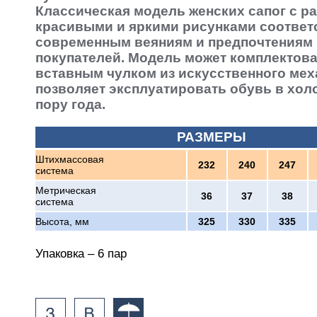
Классическая модель женских сапог с 
красивыми и яркими рисунками соответ
современным веяниям и предпочтениям
покупателей. Модель может комплектов
вставным чулком из искусственного меха
позволяет эксплуатировать обувь в хо
пору года.
РАЗМЕРЫ
Штихмассовая
232
240
247
система
Метрическая
36
37
38
система
Высота, мм
325
330
335
Упаковка – 6 пар