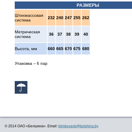
РАЗМЕРЫ
Штихмассовая
232
240
247
255
262
система
Метрическая
36
37
38
39
40
система
Высота, мм
660
665
670
675
680
Упаковка – 6 пар
© 2014 ОАО «Белшина». Email:
klimkovavb@belshina.by