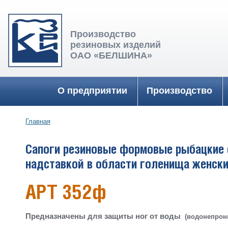
Производство
резиновых изделий
ОАО «БЕЛШИНА»
Главное меню
О предприятии
Производство
Главная
Вы здесь
Сапоги резиновые формовые рыбацкие 
надставкой в области голенища женск
АРТ 352ф
Предназначены для защиты ног от воды
(водонепро